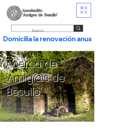
ME
NU
Domicilia la renovación anual de tu c
Acerca de
'Amig@s de
Besullo'