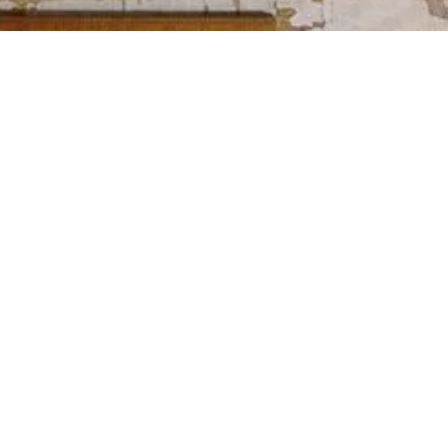
Contacta
e correo postal, en la siguient
Asociación Amigos de Besullo
Lg. Besullo, 55
33815 Cangas del Narcea
Asturias