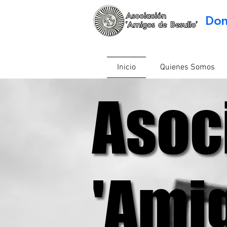
Dom
Inicio
Quienes Somos
Asoc
Asoc
'Ami
'Ami