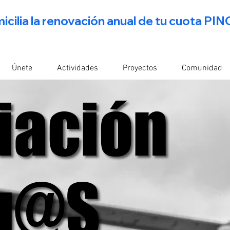
icilia la renovación anual de tu cuota 
Únete
Actividades
Proyectos
Comunidad
iación
iación
g@s
g@s