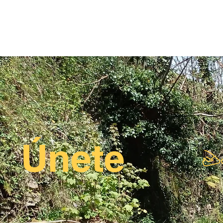
  Únete  